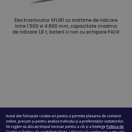
Electrostivuitor EFL181 cu inaltime de ridicare
intre 1.500 si 4.800 mm, capacitate maxima
de ridicare 1,8 t, baterii Li-Ion cu echipare PACK
Acest site folosește cookie-uri pentru a permite plasarea de comenzi
online, precum și pentru analiza traficului și a preferințelor vizitatorilor.
Vă rugăm să alocați timpul necesar pentru a citi și a înțelege
Politica de
Doresc oferta personalizata
Cookie
si
Politica de confidentialitate
. Utilizarea în continuare a site-ului