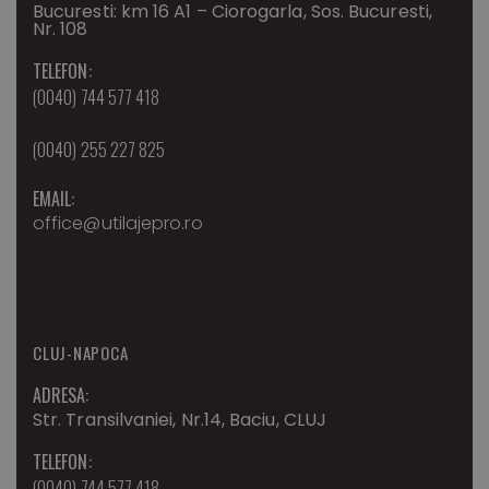
Bucuresti: km 16 A1 – Ciorogarla, Sos. Bucuresti,
Nr. 108
TELEFON:
(0040) 744 577 418
(0040) 255 227 825
EMAIL:
office@utilajepro.ro
CLUJ-NAPOCA
ADRESA:
Str. Transilvaniei, Nr.14, Baciu, CLUJ
TELEFON:
(0040) 744 577 418