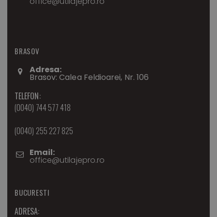
office@utilajepro.ro
BRASOV
Adresa:
Brasov: Calea Feldioarei, Nr. 106
TELEFON:
(0040) 744 577 418
(0040) 255 227 825
Email:
office@utilajepro.ro
BUCURESTI
ADRESA: