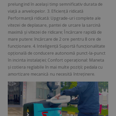
prelungind în același timp semnificativ durata de
viață a anvelopelor. 3. Eficiență ridicată
Performanță ridicată: Upgrade-uri complete ale
vitezei de deplasare, pantei de urcare la sarcină
maximă și vitezei de ridicare; Încărcare rapidă de
mare putere: încărcare de 2 ore pentru 8 ore de
funcționare. 4. Inteligență Suportă funcționalitate
opțională de conducere autonomă punct-la-punct
în incinta instalației; Confort operațional: Maneta
și cotiera reglabile în mai multe poziții; pedala cu
amortizare mecanică nu necesită întreținere.