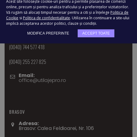
Acest site folosește cookie-uri pentru a permite plasarea de comenzi
online, precum și pentru analiza traficului și a preferințelor vizitatorilor.
TIMISOARA
Vă rugăm să alocați timpul necesar pentru a citi și a înțelege
Politica de
Cookie
si
Politica de confidentialitate
. Utilizarea în continuare a site-ului
Adresa:
implică acceptarea acestor politici, clauze și condiții.
Bvd. Ghioceilor, Nr.1, Dumbravita, TIMIS
MODIFICA PREFERINTE
ACCEPT TOATE
TELEFON:
(0040) 744 577 418
(0040) 255 227 825
Email:
office@utilajepro.ro
BRASOV
Adresa:
Brasov: Calea Feldioarei, Nr. 106