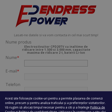
Lasati-ne datele si va vom contacta in cel mai scurt timp!
Nume produs
Electrostivuitor CPD20TV cu inaltime de
ridicare intre 1.500 si 3.000 mm, capacitate
maxima de ridicare 2 t, baterii Li-Ion
Nume
*
E-mail
*
Telefon
Oras
*
Acest site folosește cookie-uri pentru a permite plasarea de comenzi
online, precum și pentru analiza traficului și a preferințelor vizitatorilor.
Vă rugăm să alocați timpul necesar pentru a citi și a înțelege
Politica de
Mesaj
*
Cookie
si
Politica de confidentialitate
. Utilizarea în continuare a site-ului