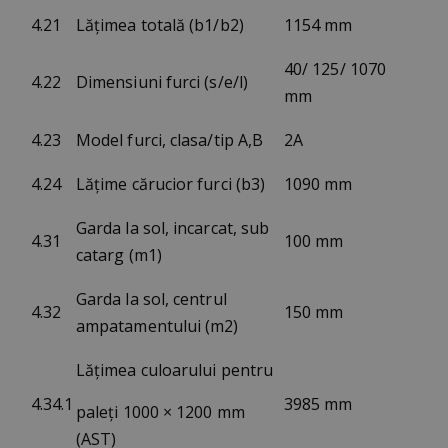
4.21
Lățimea totală (b1/b2)
1154 mm
40/ 125/ 1070
4.22
Dimensiuni furci (s/e/l)
mm
4.23
Model furci, clasa/tip A,B
2A
4.24
Lățime cărucior furci (b3)
1090 mm
Garda la sol, incarcat, sub
4.31
100 mm
catarg (m1)
Garda la sol, centrul
4.32
150 mm
ampatamentului (m2)
Lățimea culoarului pentru
4.34.1
3985 mm
paleți 1000 × 1200 mm
(AST)