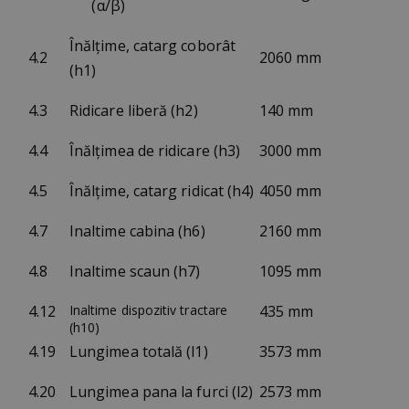
(α/β)
Înălţime, catarg coborât
4.2
2060 mm
(h1)
4.3
Ridicare liberă (h2)
140 mm
4.4
Înălţimea de ridicare (h3)
3000 mm
4.5
Înălţime, catarg ridicat (h4)
4050 mm
4.7
Inaltime cabina (h6)
2160 mm
4.8
Inaltime scaun (h7)
1095 mm
4.12
Inaltime dispozitiv tractare
435 mm
(h10)
4.19
Lungimea totală (l1)
3573 mm
4.20
Lungimea pana la furci (l2)
2573 mm