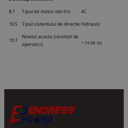
8.1
Tipul de motor electric
AC
10.5
Tipul sistemului de directie
Hidraulic
Nivelul acustic (resimțit de
10.7
< 74 dB (A)
operator)