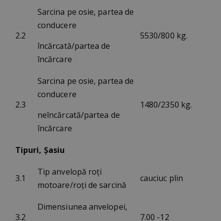
Sarcina pe osie, partea de
conducere
2.2
5530/800 kg.
încărcată/partea de
încărcare
Sarcina pe osie, partea de
conducere
2.3
1480/2350 kg.
neîncărcată/partea de
încărcare
Tipuri, Șasiu
Tip anvelopă roți
3.1
cauciuc plin
motoare/roți de sarcină
Dimensiunea anvelopei,
3.2
7.00 -12