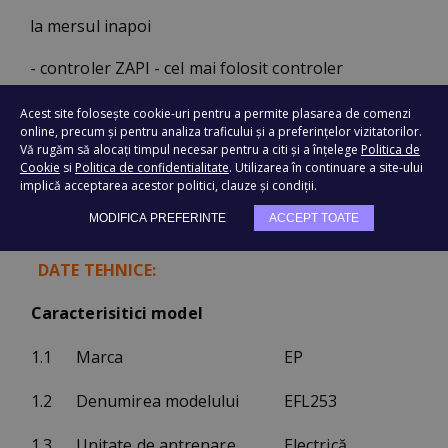
la mersul inapoi
- controler ZAPI - cel mai folosit controler
profesional
Acest site folosește cookie-uri pentru a permite plasarea de comenzi
online, precum și pentru analiza traficului și a preferințelor vizitatorilor.
- TELEMATICS - MONITORIZAREA ON-LINE A
Vă rugăm să alocați timpul necesar pentru a citi și a înțelege
Politica de
Cookie
si
Politica de confidentialitate
. Utilizarea în continuare a site-ului
STARII DE FUNCTIONARE SI A MODULUI DE
implică acceptarea acestor politici, clauze și condiții.
UTILIZARE
MODIFICA PREFERINTE
ACCEPT TOATE
DATE TEHNICE:
Caracterisitici model
1.1
Marca
EP
1.2
Denumirea modelului
EFL253
1.3
Unitate de antrenare
Electrică