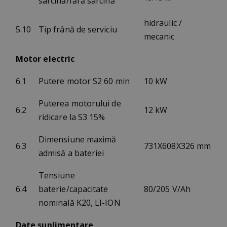
sarcină/fără sarcină
hidraulic /
5.10
Tip frână de serviciu
mecanic
Motor electric
6.1
Putere motor S2 60 min
10 kW
Puterea motorului de
6.2
12 kW
ridicare la S3 15%
Dimensiune maximă
6.3
731X608X326
mm
admisă a bateriei
Tensiune
6.4
baterie/capacitate
80/205 V/Ah
nominală K20, LI-ION
Date suplimentare