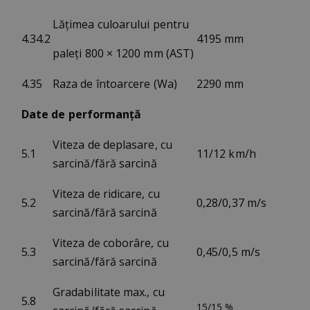
Lățimea culoarului pentru
4.34.2
4195 mm
paleți 800 × 1200 mm (AST)
4.35
Raza de întoarcere (Wa)
2290 mm
Date de performanță
Viteza de deplasare, cu
5.1
11/12 km/h
sarcină/fără sarcină
Viteza de ridicare, cu
5.2
0,28/0,37 m/s
sarcină/fără sarcină
Viteza de coborâre, cu
5.3
0,45/0,5 m/s
sarcină/fără sarcină
Gradabilitate max., cu
5.8
15/15 %