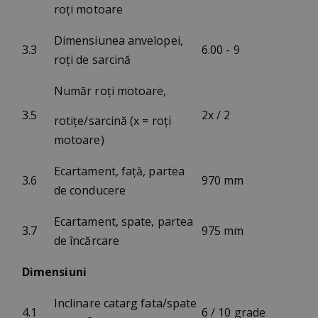
roți motoare
Dimensiunea anvelopei,
3.3
6.00 - 9
roți de sarcină
Număr roți motoare,
3.5
2x / 2
rotițe/sarcină (x = roți
motoare)
Ecartament, față, partea
3.6
970 mm
de conducere
Ecartament, spate, partea
3.7
975 mm
de încărcare
Dimensiuni
Inclinare catarg fata/spate
4.1
6 / 10 grade