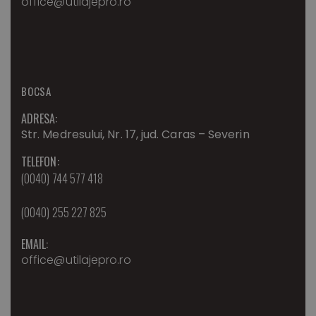
office@utilajepro.ro
BOCSA
ADRESA:
Str. Medresului, Nr. 17, jud. Caras – Severin
TELEFON:
(0040) 744 577 418
(0040) 255 227 825
EMAIL:
office@utilajepro.ro