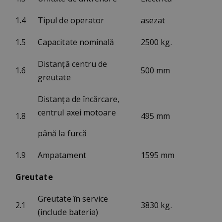
1.4
Tipul de operator
asezat
1.5
Capacitate nominală
2500 kg.
Distanță centru de
1.6
500 mm
greutate
Distanța de încărcare,
centrul axei motoare
1.8
495 mm
până la furcă
1.9
Ampatament
1595 mm
Greutate
Greutate în service
2.1
3830 kg.
(include bateria)