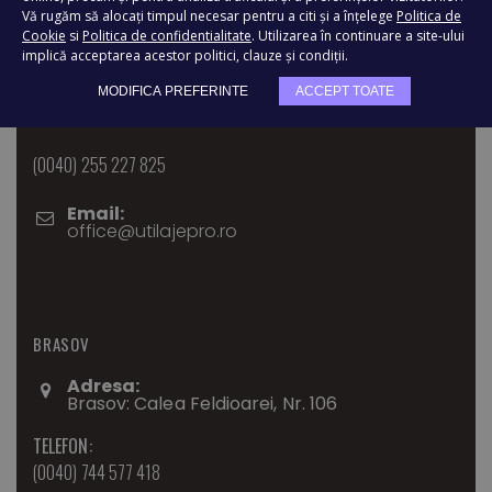
Vă rugăm să alocați timpul necesar pentru a citi și a înțelege
Politica de
Adresa:
Cookie
si
Politica de confidentialitate
. Utilizarea în continuare a site-ului
Bvd. Ghioceilor, Nr.1, Dumbravita, TIMIS
implică acceptarea acestor politici, clauze și condiții.
TELEFON:
MODIFICA PREFERINTE
ACCEPT TOATE
(0040) 744 577 418
(0040) 255 227 825
Email:
office@utilajepro.ro
BRASOV
Adresa:
Brasov: Calea Feldioarei, Nr. 106
TELEFON:
(0040) 744 577 418