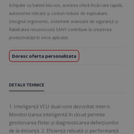
Echipate cu baterii litiu-ion, acestea oferă încărcare rapidă,
autonomie ridicată și costuri reduse de exploatare.
Designul ergonomic, sistemele avansate de siguranță și
fiabilitatea recunoscută SANY contribuie la creșterea
productivității în orice aplicație.
Doresc oferta personalizata
DETALII TEHNICE
1. Inteligență VCU dual-core dezvoltat intern;
Monitorizarea inteligentă în cloud permite
gestionarea flotei și diagnosticarea defecțiunilor
de la distanță. 2. Eficiență ridicată și performanță