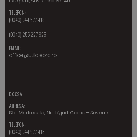
Otopeni, Sos. Odaii, Nr. 40
TELEFON:
(0040) 744 577 418
(0040) 255 227 825
EMAIL:
office@utilajepro.ro
BOCSA
ADRESA:
Str. Medresului, Nr. 17, jud. Caras – Severin
TELEFON:
(0040) 744 577 418