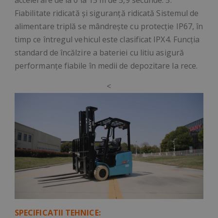
accelerare de la 0 la 15 m de 5,9 secunde. 5.
Fiabilitate ridicată și siguranță ridicată Sistemul de
alimentare triplă se mândrește cu protecție IP67, în
timp ce întregul vehicul este clasificat IPX4. Funcția
standard de încălzire a bateriei cu litiu asigură
performanțe fiabile în medii de depozitare la rece.
<
SPECIFICATII TEHNICE: