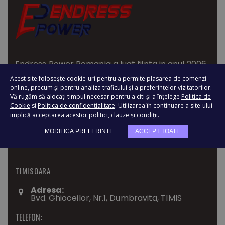
Endress Power Romania a luat fiinta in anul 2006 ,
din dorinta de a oferi pe piata din Europa de Est,
Acest site folosește cookie-uri pentru a permite plasarea de comenzi
online, precum și pentru analiza traficului și a preferințelor vizitatorilor.
utilaje si masini pentru industrie si constructii de
Vă rugăm să alocați timpul necesar pentru a citi și a înțelege
Politica de
cea mai buna calitate.
Cookie
si
Politica de confidentialitate
. Utilizarea în continuare a site-ului
implică acceptarea acestor politici, clauze și condiții.
MODIFICA PREFERINTE
ACCEPT TOATE
TIMISOARA
Adresa:
Bvd. Ghioceilor, Nr.1, Dumbravita, TIMIS
TELEFON: