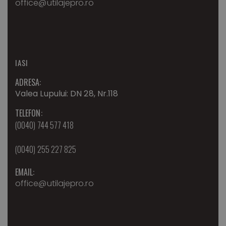
office@utilajepro.ro
IASI
ADRESA:
Valea Lupului: DN 28, Nr.118
TELEFON:
(0040) 744 577 418
(0040) 255 227 825
EMAIL:
office@utilajepro.ro