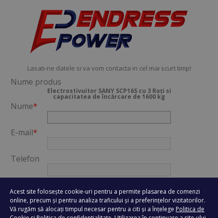
Lasati-ne datele si va vom contacta in cel mai scurt timp!
Nume produs
Electrostivuitor SANY SCP16S cu 3 Roți si
capacitatea de încărcare de 1600 kg
Nume
*
E-mail
*
Telefon
Oras
*
Acest site folosește cookie-uri pentru a permite plasarea de comenzi
online, precum și pentru analiza traficului și a preferințelor vizitatorilor.
Vă rugăm să alocați timpul necesar pentru a citi și a înțelege
Politica de
Mesaj
*
Cookie
si
Politica de confidentialitate
. Utilizarea în continuare a site-ului