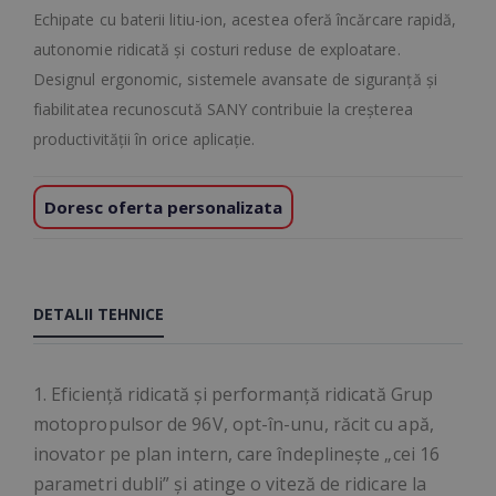
Echipate cu baterii litiu-ion, acestea oferă încărcare rapidă,
autonomie ridicată și costuri reduse de exploatare.
Designul ergonomic, sistemele avansate de siguranță și
fiabilitatea recunoscută SANY contribuie la creșterea
productivității în orice aplicație.
Doresc oferta personalizata
DETALII TEHNICE
1. Eficiență ridicată și performanță ridicată Grup
motopropulsor de 96V, opt-în-unu, răcit cu apă,
inovator pe plan intern, care îndeplinește „cei 16
parametri dubli” și atinge o viteză de ridicare la