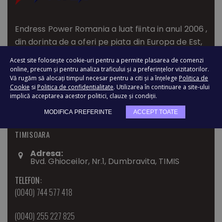
Endress Power Romania a luat fiinta in anul 2006 ,
din dorinta de a oferi pe piata din Europa de Est,
utilaje si masini pentru industrie si constructii de
Acest site folosește cookie-uri pentru a permite plasarea de comenzi
cea mai buna calitate.
online, precum și pentru analiza traficului și a preferințelor vizitatorilor.
Vă rugăm să alocați timpul necesar pentru a citi și a înțelege
Politica de
Cookie
si
Politica de confidentialitate
. Utilizarea în continuare a site-ului
implică acceptarea acestor politici, clauze și condiții.
MODIFICA PREFERINTE
ACCEPT TOATE
TIMISOARA
Adresa:
Bvd. Ghioceilor, Nr.1, Dumbravita, TIMIS
TELEFON:
(0040) 744 577 418
(0040) 255 227 825