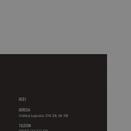
IASI
ADRESA:
Valea Lupului: DN 28, Nr.118
TELEFON:
(0040) 744 577 418