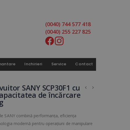
(0040) 744 577 418
(0040) 255 227 825
nantare
Inchirieri
Service
Contact
ivuitor SANY SCP30F1 cu
 capacitatea de încărcare
g
rele SANY combină performanța, eficiența
hnologia modernă pentru operațiuni de manipulare