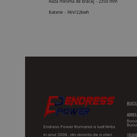
Rază minimă de bracaj - 2350 mm
Baterie - 96V/22kwh
BUCU
ADRES
Bucur
Bucur
Endress Power Romania a luat fiinta
in anul 2006 , din dorinta de a oferi
TELEFO