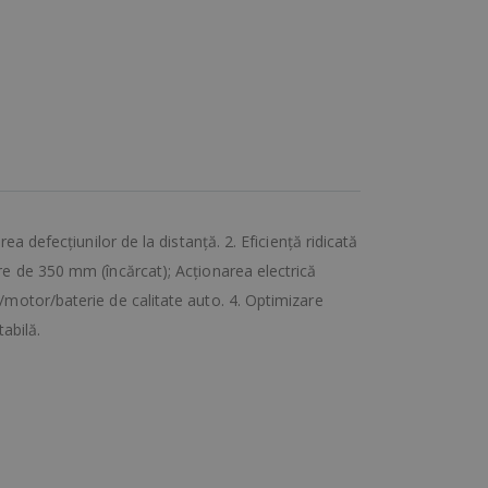
a defecțiunilor de la distanță. 2. Eficiență ridicată
re de 350 mm (încărcat); Acționarea electrică
/motor/baterie de calitate auto. 4. Optimizare
abilă.