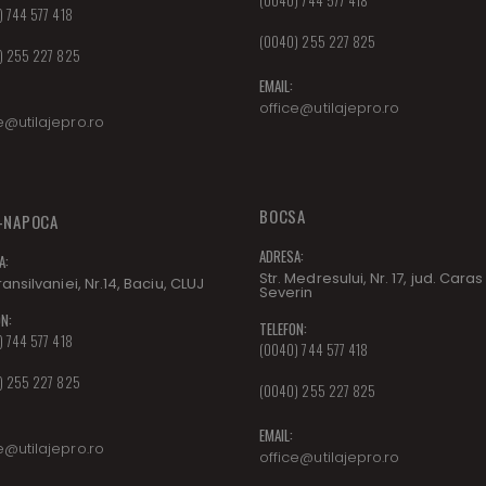
 744 577 418
(0040) 255 227 825
) 255 227 825
EMAIL:
office@utilajepro.ro
e@utilajepro.ro
BOCSA
-NAPOCA
ADRESA:
A:
Str. Medresului, Nr. 17, jud. Caras
Transilvaniei, Nr.14, Baciu, CLUJ
Severin
N:
TELEFON:
 744 577 418
(0040) 744 577 418
) 255 227 825
(0040) 255 227 825
EMAIL:
e@utilajepro.ro
office@utilajepro.ro