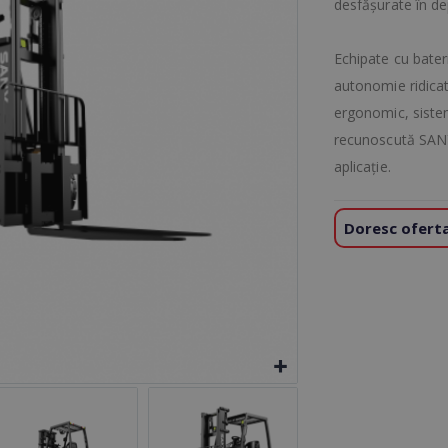
desfășurate în dep
Echipate cu bateri
autonomie ridicat
ergonomic, sistem
recunoscută SANY 
aplicație.
Doresc oferta