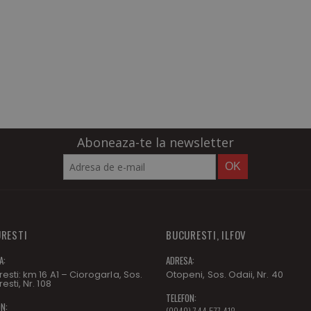
Aboneaza-te la newsletter
OK
RESTI
BUCURESTI, ILFOV
A:
ADRESA:
esti: km 16 A1 – Ciorogarla, Sos.
Otopeni, Sos. Odaii, Nr. 40
esti, Nr. 108
TELEFON:
N:
(0040) 744 577 418