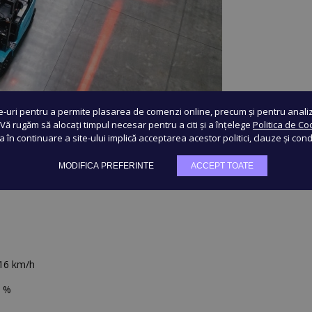
e-uri pentru a permite plasarea de comenzi online, precum și pentru analiza
. Vă rugăm să alocați timpul necesar pentru a citi și a înțelege
Politica de Co
ea în continuare a site-ului implică acceptarea acestor politici, clauze și condi
MODIFICA PREFERINTE
ACCEPT TOATE
/16 km/h
6 %