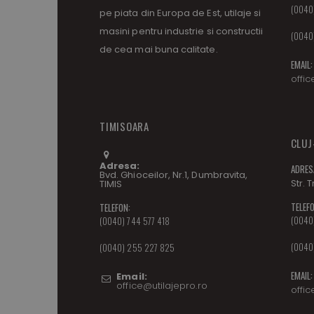
(0040)
pe piata din Europa de Est, utilaje si
masini pentru industrie si constructii
(0040
de cea mai buna calitate.
EMAIL:
offic
TIMISOARA
CLUJ
Adresa:
ADRES
Bvd. Ghioceilor, Nr.1, Dumbravita,
Str. 
TIMIS
TELEFO
TELEFON:
(0040)
(0040) 744 577 418
(0040
(0040) 255 227 825
EMAIL:
Email:
office@utilajepro.ro
offic