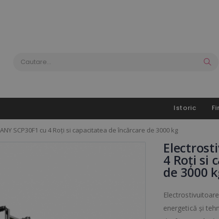
Istoric
Fi
 SANY SCP30F1 cu 4 Roți si capacitatea de încărcare de 3000 kg
Electrost
4 Roți si
de 3000 k
Electrostivuitoa
energetică și te