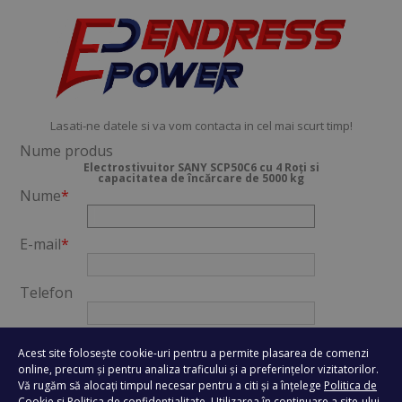
Lasati-ne datele si va vom contacta in cel mai scurt timp!
Nume produs
Electrostivuitor SANY SCP50C6 cu 4 Roți si
capacitatea de încărcare de 5000 kg
Nume
*
E-mail
*
Telefon
Oras
*
Acest site folosește cookie-uri pentru a permite plasarea de comenzi
online, precum și pentru analiza traficului și a preferințelor vizitatorilor.
Vă rugăm să alocați timpul necesar pentru a citi și a înțelege
Politica de
Mesaj
*
Cookie
si
Politica de confidentialitate
. Utilizarea în continuare a site-ului