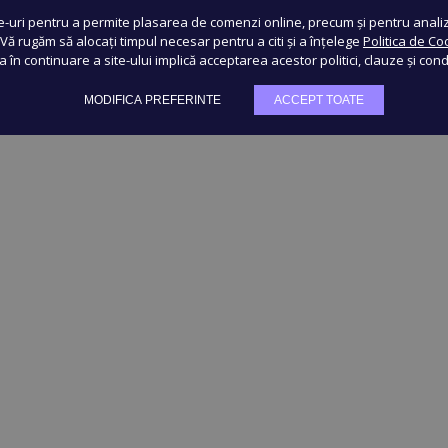
e-uri pentru a permite plasarea de comenzi online, precum și pentru analiza
. Vă rugăm să alocați timpul necesar pentru a citi și a înțelege
Politica de Co
ea în continuare a site-ului implică acceptarea acestor politici, clauze și condi
MODIFICA PREFERINTE
ACCEPT TOATE