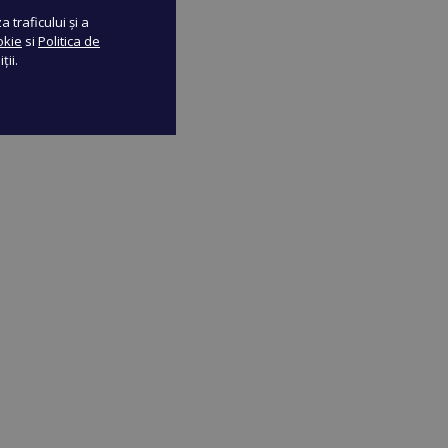
 traficului și a
okie
si
Politica de
ții.