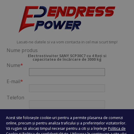
Lasati-ne datele si va vom contacta in cel mai scurt timp!
Nume produs
Electrostivuitor SANY SCP30C7 cu 4 Roți si
capacitatea de încărcare de 3000 kg
Nume
*
E-mail
*
Telefon
Oras
*
Acest site folosește cookie-uri pentru a permite plasarea de comenzi
online, precum și pentru analiza traficului și a preferințelor vizitatorilor.
Vă rugăm să alocați timpul necesar pentru a citi și a înțelege
Politica de
Mesaj
*
Cookie
si
Politica de confidentialitate
. Utilizarea în continuare a site-ului