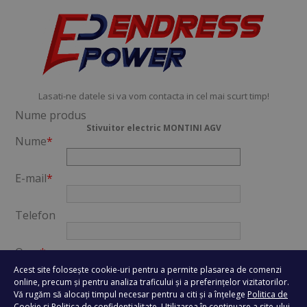
Lasati-ne datele si va vom contacta in cel mai scurt timp!
Nume produs
Stivuitor electric MONTINI AGV
Nume
*
E-mail
*
Telefon
Oras
*
Acest site folosește cookie-uri pentru a permite plasarea de comenzi
online, precum și pentru analiza traficului și a preferințelor vizitatorilor.
Mesaj
*
Vă rugăm să alocați timpul necesar pentru a citi și a înțelege
Politica de
Cookie
si
Politica de confidentialitate
. Utilizarea în continuare a site-ului