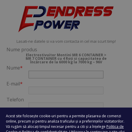
Lasati-ne datele si va vom contacta in cel mai scurt timp!
Nume produs
Electrostivuitor Montini MR 6 CONTAINER >
MR 7 CONTAINER cu 4 Roți si capacitatea de
încărcare de la 6000 kg la 7000 kg – 96V
Nume
*
E-mail
*
Telefon
Oras
*
Acest site folosește cookie-uri pentru a permite plasarea de comenzi
online, precum și pentru analiza traficului și a preferințelor vizitatorilor.
Vă rugăm să alocați timpul necesar pentru a citi și a înțelege
Politica de
Mesaj
*
Cookie
si
Politica de confidentialitate
. Utilizarea în continuare a site-ului